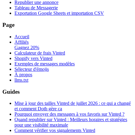
Republier une annonce
Tableau de Messagerie
Exportation Google Sheets et importation CSV
Page
Accueil
Affiliés
Gagnez 20%
Calculateur de frais Vinted
Shopify vers Vinted
Exemples de messages modèles
Sélecteur d'émojis
À propos
llms.txt
Guides
Mise à jour des tailles Vinted de juillet 2026 : ce qui a changé
et comment Dotb gère ça
Pourquoi envoyer des messages à vos favoris sur Vinted ?
Quand republier sur Vinted : Meilleurs horaires et stratégies
pour une visibilité maximale
Comment vérifier vos signalements Vinted