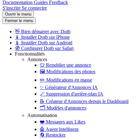
Documentation
Guides
Feedback
S'inscrire
Se connecter
Ouvrir le menu
Fermer le menu
👋
Bien démarrer avec Dotb
📱
Installer Dotb sur iPhone
📱
Installer Dotb sur Android
🧭
Configurer Dotb sur Safari
Fonctionnalités
Annonces
👕
Republier une annonce
🖼️
Modifications des photos
✏️
Modifications en masse
✨
Générateur d'Annonces IA
🪄
Suppression d'arrière-plan IA
📝
Créateur d'Annonces depuis le Dashboard
🗂️
Modèles d'annonces
Automatisation
❤️
Messages aux Likes
🤖
Agent Intelligent
🔄
Restocker