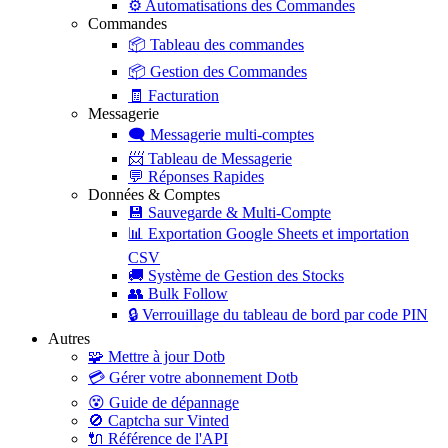
⚙️
Automatisations des Commandes
Commandes
📦
Tableau des commandes
📦
Gestion des Commandes
🧾
Facturation
Messagerie
🗨️
Messagerie multi-comptes
📨
Tableau de Messagerie
💬
Réponses Rapides
Données & Comptes
💾
Sauvegarde & Multi-Compte
📊
Exportation Google Sheets et importation
CSV
🚚
Système de Gestion des Stocks
👥
Bulk Follow
🔒
Verrouillage du tableau de bord par code PIN
Autres
🧩
Mettre à jour Dotb
💳
Gérer votre abonnement Dotb
😵
Guide de dépannage
🚫
Captcha sur Vinted
🔌
Référence de l'API