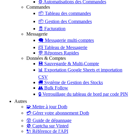
⚙️
Automatisations des Commandes
Commandes
📦
Tableau des commandes
📦
Gestion des Commandes
🧾
Facturation
Messagerie
🗨️
Messagerie multi-comptes
📨
Tableau de Messagerie
💬
Réponses Rapides
Données & Comptes
💾
Sauvegarde & Multi-Compte
📊
Exportation Google Sheets et importation
CSV
🚚
Système de Gestion des Stocks
👥
Bulk Follow
🔒
Verrouillage du tableau de bord par code PIN
Autres
🧩
Mettre à jour Dotb
💳
Gérer votre abonnement Dotb
😵
Guide de dépannage
🚫
Captcha sur Vinted
🔌
Référence de l'API