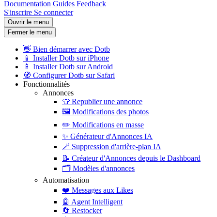
Documentation
Guides
Feedback
S'inscrire
Se connecter
Ouvrir le menu
Fermer le menu
👋
Bien démarrer avec Dotb
📱
Installer Dotb sur iPhone
📱
Installer Dotb sur Android
🧭
Configurer Dotb sur Safari
Fonctionnalités
Annonces
👕
Republier une annonce
🖼️
Modifications des photos
✏️
Modifications en masse
✨
Générateur d'Annonces IA
🪄
Suppression d'arrière-plan IA
📝
Créateur d'Annonces depuis le Dashboard
🗂️
Modèles d'annonces
Automatisation
❤️
Messages aux Likes
🤖
Agent Intelligent
🔄
Restocker