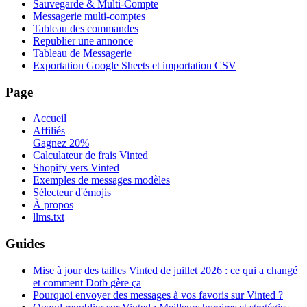
Sauvegarde & Multi-Compte
Messagerie multi-comptes
Tableau des commandes
Republier une annonce
Tableau de Messagerie
Exportation Google Sheets et importation CSV
Page
Accueil
Affiliés
Gagnez 20%
Calculateur de frais Vinted
Shopify vers Vinted
Exemples de messages modèles
Sélecteur d'émojis
À propos
llms.txt
Guides
Mise à jour des tailles Vinted de juillet 2026 : ce qui a changé
et comment Dotb gère ça
Pourquoi envoyer des messages à vos favoris sur Vinted ?