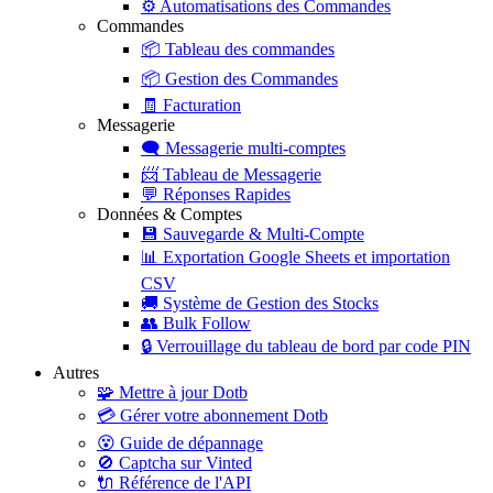
⚙️
Automatisations des Commandes
Commandes
📦
Tableau des commandes
📦
Gestion des Commandes
🧾
Facturation
Messagerie
🗨️
Messagerie multi-comptes
📨
Tableau de Messagerie
💬
Réponses Rapides
Données & Comptes
💾
Sauvegarde & Multi-Compte
📊
Exportation Google Sheets et importation
CSV
🚚
Système de Gestion des Stocks
👥
Bulk Follow
🔒
Verrouillage du tableau de bord par code PIN
Autres
🧩
Mettre à jour Dotb
💳
Gérer votre abonnement Dotb
😵
Guide de dépannage
🚫
Captcha sur Vinted
🔌
Référence de l'API