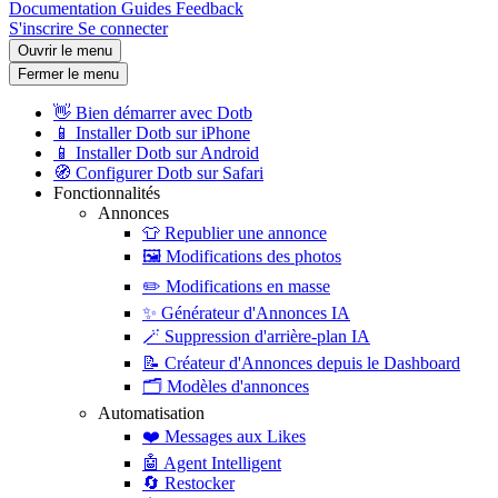
Documentation
Guides
Feedback
S'inscrire
Se connecter
Ouvrir le menu
Fermer le menu
👋
Bien démarrer avec Dotb
📱
Installer Dotb sur iPhone
📱
Installer Dotb sur Android
🧭
Configurer Dotb sur Safari
Fonctionnalités
Annonces
👕
Republier une annonce
🖼️
Modifications des photos
✏️
Modifications en masse
✨
Générateur d'Annonces IA
🪄
Suppression d'arrière-plan IA
📝
Créateur d'Annonces depuis le Dashboard
🗂️
Modèles d'annonces
Automatisation
❤️
Messages aux Likes
🤖
Agent Intelligent
🔄
Restocker