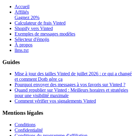
Accueil
Affiliés
Gagnez 20%
Calculateur de frais Vinted
Shopify vers Vinted
Exemples de messages modèles
Sélecteur d'émojis
À propos
llms.txt
Guides
Mise à jour des tailles Vinted de juillet 2026 : ce qui a changé
et comment Dotb gère ça
Pourquoi envoyer des messages à vos favoris sur Vinted ?
Quand republier sur Vinted : Meilleurs horaires et stratégies
pour une visibilité maximale
Comment vérifier vos signalements Vinted
Mentions légales
Conditions
Confidentialité
Conditions du programme d'affiliation