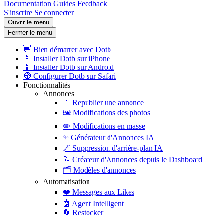
Documentation
Guides
Feedback
S'inscrire
Se connecter
Ouvrir le menu
Fermer le menu
👋
Bien démarrer avec Dotb
📱
Installer Dotb sur iPhone
📱
Installer Dotb sur Android
🧭
Configurer Dotb sur Safari
Fonctionnalités
Annonces
👕
Republier une annonce
🖼️
Modifications des photos
✏️
Modifications en masse
✨
Générateur d'Annonces IA
🪄
Suppression d'arrière-plan IA
📝
Créateur d'Annonces depuis le Dashboard
🗂️
Modèles d'annonces
Automatisation
❤️
Messages aux Likes
🤖
Agent Intelligent
🔄
Restocker