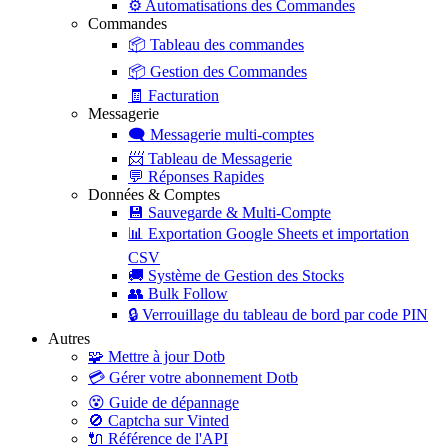
⚙️
Automatisations des Commandes
Commandes
📦
Tableau des commandes
📦
Gestion des Commandes
🧾
Facturation
Messagerie
🗨️
Messagerie multi-comptes
📨
Tableau de Messagerie
💬
Réponses Rapides
Données & Comptes
💾
Sauvegarde & Multi-Compte
📊
Exportation Google Sheets et importation
CSV
🚚
Système de Gestion des Stocks
👥
Bulk Follow
🔒
Verrouillage du tableau de bord par code PIN
Autres
🧩
Mettre à jour Dotb
💳
Gérer votre abonnement Dotb
😵
Guide de dépannage
🚫
Captcha sur Vinted
🔌
Référence de l'API