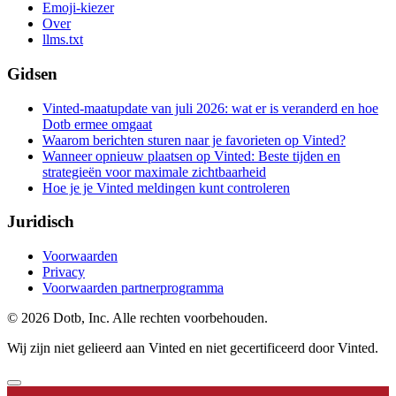
Emoji-kiezer
Over
llms.txt
Gidsen
Vinted-maatupdate van juli 2026: wat er is veranderd en hoe
Dotb ermee omgaat
Waarom berichten sturen naar je favorieten op Vinted?
Wanneer opnieuw plaatsen op Vinted: Beste tijden en
strategieën voor maximale zichtbaarheid
Hoe je je Vinted meldingen kunt controleren
Juridisch
Voorwaarden
Privacy
Voorwaarden partnerprogramma
© 2026 Dotb, Inc. Alle rechten voorbehouden.
Wij zijn niet gelieerd aan Vinted en niet gecertificeerd door Vinted.