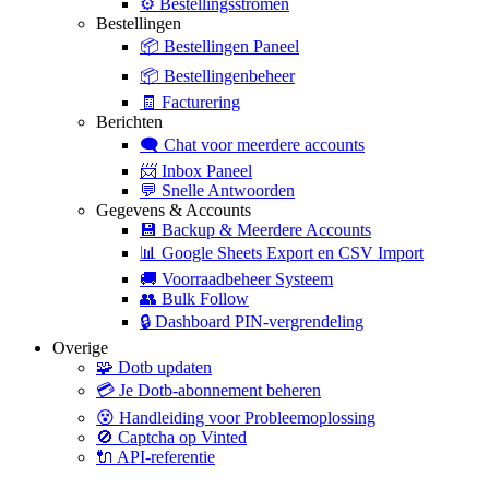
⚙️
Bestellingsstromen
Bestellingen
📦
Bestellingen Paneel
📦
Bestellingenbeheer
🧾
Facturering
Berichten
🗨️
Chat voor meerdere accounts
📨
Inbox Paneel
💬
Snelle Antwoorden
Gegevens & Accounts
💾
Backup & Meerdere Accounts
📊
Google Sheets Export en CSV Import
🚚
Voorraadbeheer Systeem
👥
Bulk Follow
🔒
Dashboard PIN-vergrendeling
Overige
🧩
Dotb updaten
💳
Je Dotb-abonnement beheren
😵
Handleiding voor Probleemoplossing
🚫
Captcha op Vinted
🔌
API-referentie