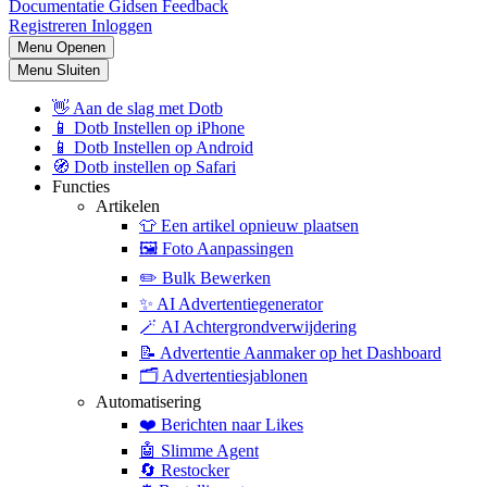
Documentatie
Gidsen
Feedback
Registreren
Inloggen
Menu Openen
Menu Sluiten
👋
Aan de slag met Dotb
📱
Dotb Instellen op iPhone
📱
Dotb Instellen op Android
🧭
Dotb instellen op Safari
Functies
Artikelen
👕
Een artikel opnieuw plaatsen
🖼️
Foto Aanpassingen
✏️
Bulk Bewerken
✨
AI Advertentiegenerator
🪄
AI Achtergrondverwijdering
📝
Advertentie Aanmaker op het Dashboard
🗂️
Advertentiesjablonen
Automatisering
❤️
Berichten naar Likes
🤖
Slimme Agent
🔄
Restocker