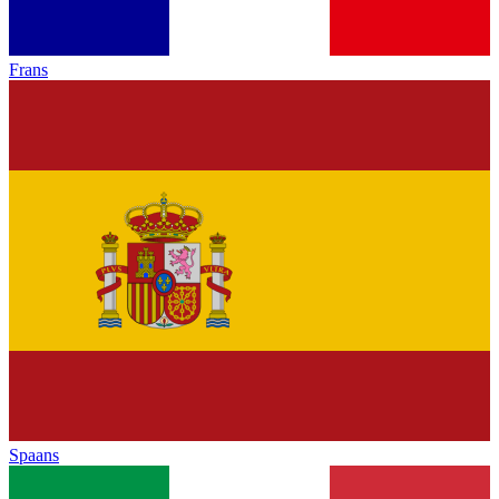
Frans
Spaans