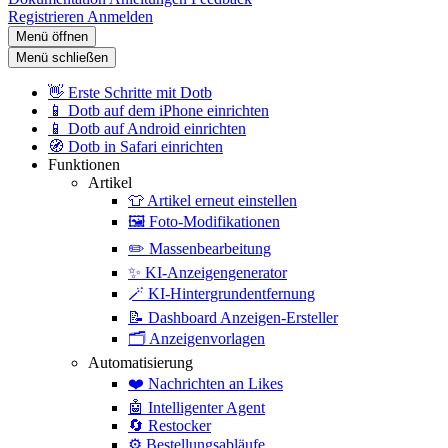
Registrieren
Anmelden
Menü öffnen
Menü schließen
👋
Erste Schritte mit Dotb
📱
Dotb auf dem iPhone einrichten
📱
Dotb auf Android einrichten
🧭
Dotb in Safari einrichten
Funktionen
Artikel
👕
Artikel erneut einstellen
🖼️
Foto-Modifikationen
✏️
Massenbearbeitung
✨
KI-Anzeigengenerator
🪄
KI-Hintergrundentfernung
📝
Dashboard Anzeigen-Ersteller
🗂️
Anzeigenvorlagen
Automatisierung
❤️
Nachrichten an Likes
🤖
Intelligenter Agent
🔄
Restocker
⚙️
Bestellungsabläufe