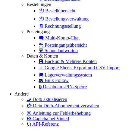
Bestellungen
📦
Bestellübersicht
📦
Bestellungsverwaltung
🧾
Rechnungsstellung
Posteingang
🗨️
Multi-Konto-Chat
📨
Posteingangsübersicht
💬
Schnellantworten
Daten & Konten
💾
Backup & Mehrere Konten
📊
Google Sheets Export und CSV Import
🚚
Lagerverwaltungssystem
👥
Bulk Follow
🔒
Dashboard-PIN-Sperre
Andere
🧩
Dotb aktualisieren
💳
Dein Dotb-Abonnement verwalten
😵
Anleitung zur Fehlerbehebung
🚫
Captcha bei Vinted
🔌
API-Referenz