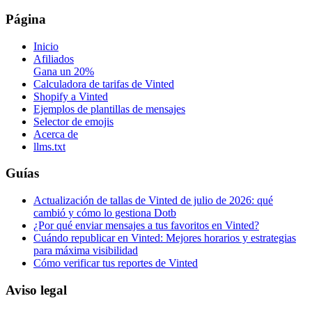
Página
Inicio
Afiliados
Gana un 20%
Calculadora de tarifas de Vinted
Shopify a Vinted
Ejemplos de plantillas de mensajes
Selector de emojis
Acerca de
llms.txt
Guías
Actualización de tallas de Vinted de julio de 2026: qué
cambió y cómo lo gestiona Dotb
¿Por qué enviar mensajes a tus favoritos en Vinted?
Cuándo republicar en Vinted: Mejores horarios y estrategias
para máxima visibilidad
Cómo verificar tus reportes de Vinted
Aviso legal