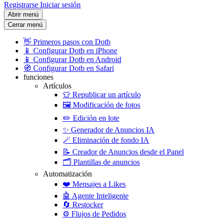
Registrarse
Iniciar sesión
Abrir menú
Cerrar menú
👋
Primeros pasos con Dotb
📱
Configurar Dotb en iPhone
📱
Configurar Dotb en Android
🧭
Configurar Dotb en Safari
funciones
Artículos
👕
Republicar un artículo
🖼️
Modificación de fotos
✏️
Edición en lote
✨
Generador de Anuncios IA
🪄
Eliminación de fondo IA
📝
Creador de Anuncios desde el Panel
🗂️
Plantillas de anuncios
Automatización
❤️
Mensajes a Likes
🤖
Agente Inteligente
🔄
Restocker
⚙️
Flujos de Pedidos