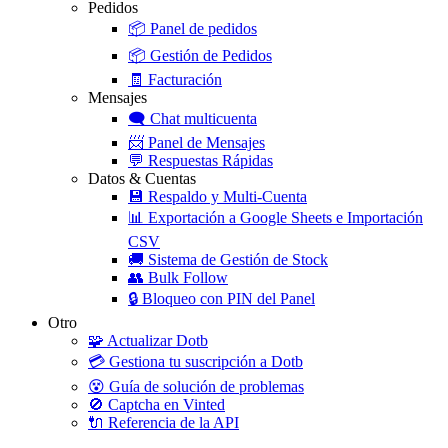
Pedidos
📦
Panel de pedidos
📦
Gestión de Pedidos
🧾
Facturación
Mensajes
🗨️
Chat multicuenta
📨
Panel de Mensajes
💬
Respuestas Rápidas
Datos & Cuentas
💾
Respaldo y Multi-Cuenta
📊
Exportación a Google Sheets e Importación
CSV
🚚
Sistema de Gestión de Stock
👥
Bulk Follow
🔒
Bloqueo con PIN del Panel
Otro
🧩
Actualizar Dotb
💳
Gestiona tu suscripción a Dotb
😵
Guía de solución de problemas
🚫
Captcha en Vinted
🔌
Referencia de la API