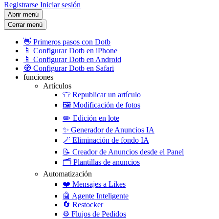
Registrarse
Iniciar sesión
Abrir menú
Cerrar menú
👋
Primeros pasos con Dotb
📱
Configurar Dotb en iPhone
📱
Configurar Dotb en Android
🧭
Configurar Dotb en Safari
funciones
Artículos
👕
Republicar un artículo
🖼️
Modificación de fotos
✏️
Edición en lote
✨
Generador de Anuncios IA
🪄
Eliminación de fondo IA
📝
Creador de Anuncios desde el Panel
🗂️
Plantillas de anuncios
Automatización
❤️
Mensajes a Likes
🤖
Agente Inteligente
🔄
Restocker
⚙️
Flujos de Pedidos