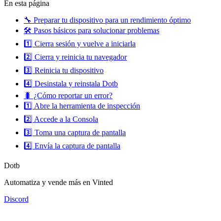
En esta página
🔧 Preparar tu dispositivo para un rendimiento óptimo
🛠️ Pasos básicos para solucionar problemas
1️⃣ Cierra sesión y vuelve a iniciarla
2️⃣ Cierra y reinicia tu navegador
3️⃣ Reinicia tu dispositivo
4️⃣ Desinstala y reinstala Dotb
🐛 ¿Cómo reportar un error?
1️⃣ Abre la herramienta de inspección
2️⃣ Accede a la Consola
3️⃣ Toma una captura de pantalla
4️⃣ Envía la captura de pantalla
Dotb
Automatiza y vende más en Vinted
Discord