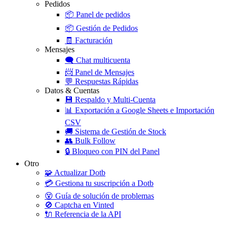
Pedidos
📦
Panel de pedidos
📦
Gestión de Pedidos
🧾
Facturación
Mensajes
🗨️
Chat multicuenta
📨
Panel de Mensajes
💬
Respuestas Rápidas
Datos & Cuentas
💾
Respaldo y Multi-Cuenta
📊
Exportación a Google Sheets e Importación
CSV
🚚
Sistema de Gestión de Stock
👥
Bulk Follow
🔒
Bloqueo con PIN del Panel
Otro
🧩
Actualizar Dotb
💳
Gestiona tu suscripción a Dotb
😵
Guía de solución de problemas
🚫
Captcha en Vinted
🔌
Referencia de la API