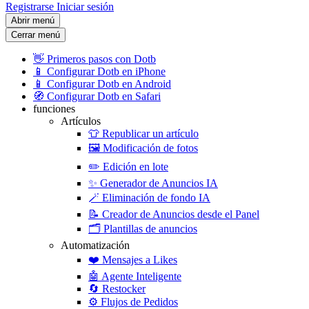
Registrarse
Iniciar sesión
Abrir menú
Cerrar menú
👋
Primeros pasos con Dotb
📱
Configurar Dotb en iPhone
📱
Configurar Dotb en Android
🧭
Configurar Dotb en Safari
funciones
Artículos
👕
Republicar un artículo
🖼️
Modificación de fotos
✏️
Edición en lote
✨
Generador de Anuncios IA
🪄
Eliminación de fondo IA
📝
Creador de Anuncios desde el Panel
🗂️
Plantillas de anuncios
Automatización
❤️
Mensajes a Likes
🤖
Agente Inteligente
🔄
Restocker
⚙️
Flujos de Pedidos