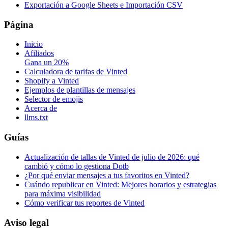
Exportación a Google Sheets e Importación CSV
Página
Inicio
Afiliados
Gana un 20%
Calculadora de tarifas de Vinted
Shopify a Vinted
Ejemplos de plantillas de mensajes
Selector de emojis
Acerca de
llms.txt
Guías
Actualización de tallas de Vinted de julio de 2026: qué
cambió y cómo lo gestiona Dotb
¿Por qué enviar mensajes a tus favoritos en Vinted?
Cuándo republicar en Vinted: Mejores horarios y estrategias
para máxima visibilidad
Cómo verificar tus reportes de Vinted
Aviso legal