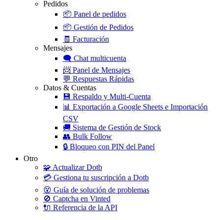
Pedidos
📦
Panel de pedidos
📦
Gestión de Pedidos
🧾
Facturación
Mensajes
🗨️
Chat multicuenta
📨
Panel de Mensajes
💬
Respuestas Rápidas
Datos & Cuentas
💾
Respaldo y Multi-Cuenta
📊
Exportación a Google Sheets e Importación
CSV
🚚
Sistema de Gestión de Stock
👥
Bulk Follow
🔒
Bloqueo con PIN del Panel
Otro
🧩
Actualizar Dotb
💳
Gestiona tu suscripción a Dotb
😵
Guía de solución de problemas
🚫
Captcha en Vinted
🔌
Referencia de la API