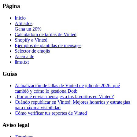
Página
Inicio
Afiliados
Gana un 20%
Calculadora de tarifas de Vinted
Shopify a Vinted
Ejemplos de plantillas de mensajes
Selector de emojis
Acerca de
llms.txt
Guías
Actualización de tallas de Vinted de julio de 2026: qué
cambió y cómo lo gestiona Dotb
¿Por qué enviar mensajes a tus favoritos en Vinted?
Cuándo republicar en Vinted: Mejores horarios y estrategias
para máxima visibilidad
Cómo verificar tus reportes de Vinted
Aviso legal
Términos