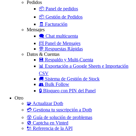
Pedidos
📦
Panel de pedidos
📦
Gestión de Pedidos
🧾
Facturación
Mensajes
🗨️
Chat multicuenta
📨
Panel de Mensajes
💬
Respuestas Rápidas
Datos & Cuentas
💾
Respaldo y Multi-Cuenta
📊
Exportación a Google Sheets e Importación
CSV
🚚
Sistema de Gestión de Stock
👥
Bulk Follow
🔒
Bloqueo con PIN del Panel
Otro
🧩
Actualizar Dotb
💳
Gestiona tu suscripción a Dotb
😵
Guía de solución de problemas
🚫
Captcha en Vinted
🔌
Referencia de la API