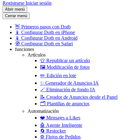
Registrarse
Iniciar sesión
Abrir menú
Cerrar menú
👋
Primeros pasos con Dotb
📱
Configurar Dotb en iPhone
📱
Configurar Dotb en Android
🧭
Configurar Dotb en Safari
funciones
Artículos
👕
Republicar un artículo
🖼️
Modificación de fotos
✏️
Edición en lote
✨
Generador de Anuncios IA
🪄
Eliminación de fondo IA
📝
Creador de Anuncios desde el Panel
🗂️
Plantillas de anuncios
Automatización
❤️
Mensajes a Likes
🤖
Agente Inteligente
🔄
Restocker
⚙️
Flujos de Pedidos