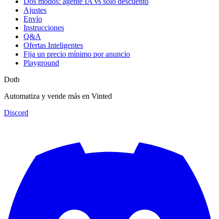
Dos modos: agente IA vs solo descuento
Ajustes
Envío
Instrucciones
Q&A
Ofertas Inteligentes
Fija un precio mínimo por anuncio
Playground
Dotb
Automatiza y vende más en Vinted
Discord