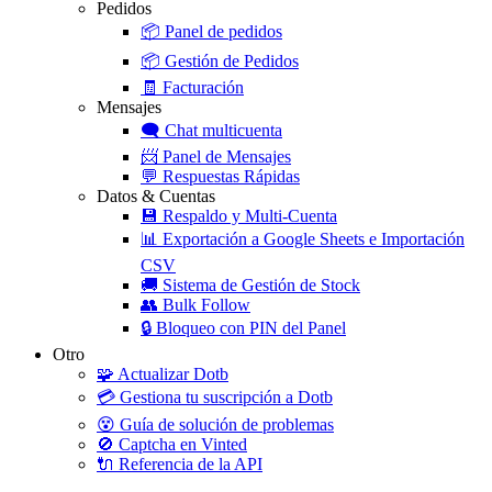
Pedidos
📦
Panel de pedidos
📦
Gestión de Pedidos
🧾
Facturación
Mensajes
🗨️
Chat multicuenta
📨
Panel de Mensajes
💬
Respuestas Rápidas
Datos & Cuentas
💾
Respaldo y Multi-Cuenta
📊
Exportación a Google Sheets e Importación
CSV
🚚
Sistema de Gestión de Stock
👥
Bulk Follow
🔒
Bloqueo con PIN del Panel
Otro
🧩
Actualizar Dotb
💳
Gestiona tu suscripción a Dotb
😵
Guía de solución de problemas
🚫
Captcha en Vinted
🔌
Referencia de la API