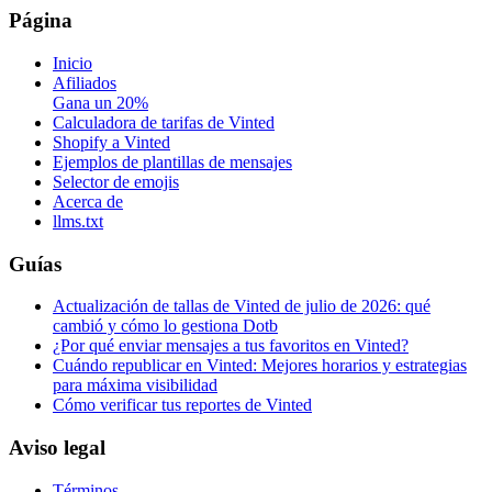
Página
Inicio
Afiliados
Gana un 20%
Calculadora de tarifas de Vinted
Shopify a Vinted
Ejemplos de plantillas de mensajes
Selector de emojis
Acerca de
llms.txt
Guías
Actualización de tallas de Vinted de julio de 2026: qué
cambió y cómo lo gestiona Dotb
¿Por qué enviar mensajes a tus favoritos en Vinted?
Cuándo republicar en Vinted: Mejores horarios y estrategias
para máxima visibilidad
Cómo verificar tus reportes de Vinted
Aviso legal
Términos