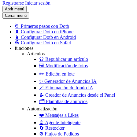
Registrarse
Iniciar sesión
Abrir menú
Cerrar menú
👋
Primeros pasos con Dotb
📱
Configurar Dotb en iPhone
📱
Configurar Dotb en Android
🧭
Configurar Dotb en Safari
funciones
Artículos
👕
Republicar un artículo
🖼️
Modificación de fotos
✏️
Edición en lote
✨
Generador de Anuncios IA
🪄
Eliminación de fondo IA
📝
Creador de Anuncios desde el Panel
🗂️
Plantillas de anuncios
Automatización
❤️
Mensajes a Likes
🤖
Agente Inteligente
🔄
Restocker
⚙️
Flujos de Pedidos