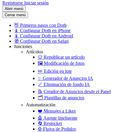
Registrarse
Iniciar sesión
Abrir menú
Cerrar menú
👋
Primeros pasos con Dotb
📱
Configurar Dotb en iPhone
📱
Configurar Dotb en Android
🧭
Configurar Dotb en Safari
funciones
Artículos
👕
Republicar un artículo
🖼️
Modificación de fotos
✏️
Edición en lote
✨
Generador de Anuncios IA
🪄
Eliminación de fondo IA
📝
Creador de Anuncios desde el Panel
🗂️
Plantillas de anuncios
Automatización
❤️
Mensajes a Likes
🤖
Agente Inteligente
🔄
Restocker
⚙️
Flujos de Pedidos