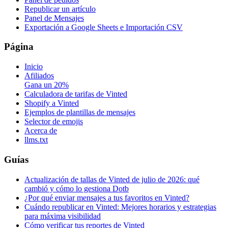
Republicar un artículo
Panel de Mensajes
Exportación a Google Sheets e Importación CSV
Página
Inicio
Afiliados
Gana un 20%
Calculadora de tarifas de Vinted
Shopify a Vinted
Ejemplos de plantillas de mensajes
Selector de emojis
Acerca de
llms.txt
Guías
Actualización de tallas de Vinted de julio de 2026: qué
cambió y cómo lo gestiona Dotb
¿Por qué enviar mensajes a tus favoritos en Vinted?
Cuándo republicar en Vinted: Mejores horarios y estrategias
para máxima visibilidad
Cómo verificar tus reportes de Vinted