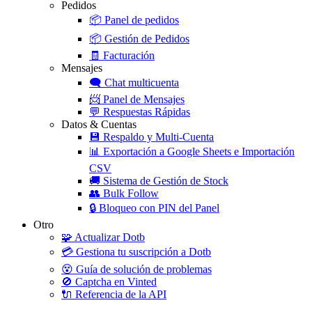
Pedidos
📦
Panel de pedidos
📦
Gestión de Pedidos
🧾
Facturación
Mensajes
🗨️
Chat multicuenta
📨
Panel de Mensajes
💬
Respuestas Rápidas
Datos & Cuentas
💾
Respaldo y Multi-Cuenta
📊
Exportación a Google Sheets e Importación
CSV
🚚
Sistema de Gestión de Stock
👥
Bulk Follow
🔒
Bloqueo con PIN del Panel
Otro
🧩
Actualizar Dotb
💳
Gestiona tu suscripción a Dotb
😵
Guía de solución de problemas
🚫
Captcha en Vinted
🔌
Referencia de la API