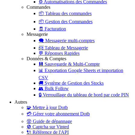
⚙️
Automatisations des Commandes
Commandes
📦
Tableau des commandes
📦
Gestion des Commandes
🧾
Facturation
Messagerie
🗨️
Messagerie multi-comptes
📨
Tableau de Messagerie
💬
Réponses Rapides
Données & Comptes
💾
Sauvegarde & Multi-Compte
📊
Exportation Google Sheets et importation
CSV
🚚
Système de Gestion des Stocks
👥
Bulk Follow
🔒
Verrouillage du tableau de bord par code PIN
Autres
🧩
Mettre à jour Dotb
💳
Gérer votre abonnement Dotb
😵
Guide de dépannage
🚫
Captcha sur Vinted
🔌
Référence de l'API