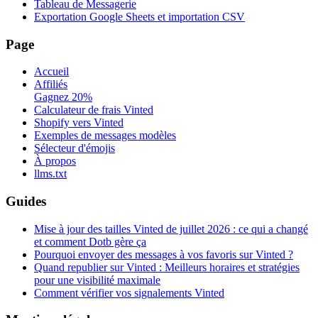
Tableau de Messagerie
Exportation Google Sheets et importation CSV
Page
Accueil
Affiliés
Gagnez 20%
Calculateur de frais Vinted
Shopify vers Vinted
Exemples de messages modèles
Sélecteur d'émojis
À propos
llms.txt
Guides
Mise à jour des tailles Vinted de juillet 2026 : ce qui a changé
et comment Dotb gère ça
Pourquoi envoyer des messages à vos favoris sur Vinted ?
Quand republier sur Vinted : Meilleurs horaires et stratégies
pour une visibilité maximale
Comment vérifier vos signalements Vinted