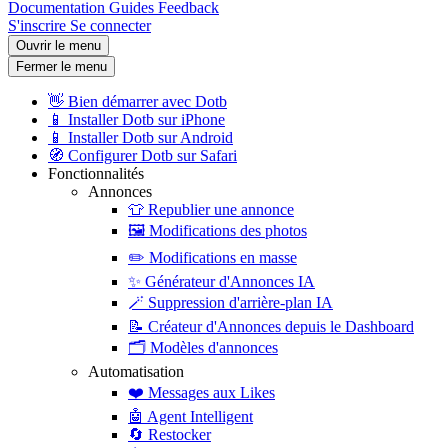
Documentation
Guides
Feedback
S'inscrire
Se connecter
Ouvrir le menu
Fermer le menu
👋
Bien démarrer avec Dotb
📱
Installer Dotb sur iPhone
📱
Installer Dotb sur Android
🧭
Configurer Dotb sur Safari
Fonctionnalités
Annonces
👕
Republier une annonce
🖼️
Modifications des photos
✏️
Modifications en masse
✨
Générateur d'Annonces IA
🪄
Suppression d'arrière-plan IA
📝
Créateur d'Annonces depuis le Dashboard
🗂️
Modèles d'annonces
Automatisation
❤️
Messages aux Likes
🤖
Agent Intelligent
🔄
Restocker