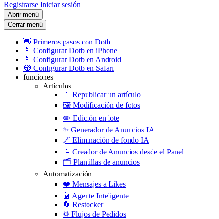
Registrarse
Iniciar sesión
Abrir menú
Cerrar menú
👋
Primeros pasos con Dotb
📱
Configurar Dotb en iPhone
📱
Configurar Dotb en Android
🧭
Configurar Dotb en Safari
funciones
Artículos
👕
Republicar un artículo
🖼️
Modificación de fotos
✏️
Edición en lote
✨
Generador de Anuncios IA
🪄
Eliminación de fondo IA
📝
Creador de Anuncios desde el Panel
🗂️
Plantillas de anuncios
Automatización
❤️
Mensajes a Likes
🤖
Agente Inteligente
🔄
Restocker
⚙️
Flujos de Pedidos