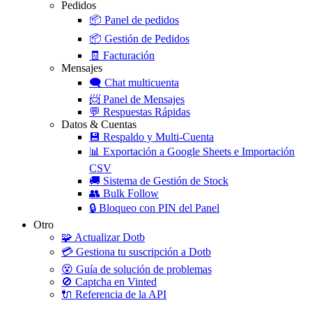
Pedidos
📦
Panel de pedidos
📦
Gestión de Pedidos
🧾
Facturación
Mensajes
🗨️
Chat multicuenta
📨
Panel de Mensajes
💬
Respuestas Rápidas
Datos & Cuentas
💾
Respaldo y Multi-Cuenta
📊
Exportación a Google Sheets e Importación
CSV
🚚
Sistema de Gestión de Stock
👥
Bulk Follow
🔒
Bloqueo con PIN del Panel
Otro
🧩
Actualizar Dotb
💳
Gestiona tu suscripción a Dotb
😵
Guía de solución de problemas
🚫
Captcha en Vinted
🔌
Referencia de la API